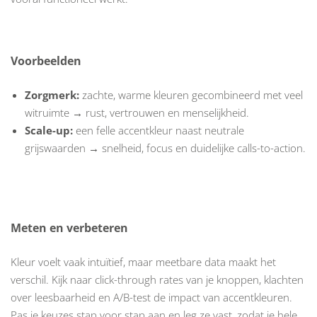
Voorbeelden
Zorgmerk:
zachte, warme kleuren gecombineerd met veel
witruimte → rust, vertrouwen en menselijkheid.
Scale-up:
een felle accentkleur naast neutrale
grijswaarden → snelheid, focus en duidelijke calls-to-action.
Meten en verbeteren
Kleur voelt vaak intuïtief, maar meetbare data maakt het
verschil. Kijk naar click-through rates van je knoppen, klachten
over leesbaarheid en A/B-test de impact van accentkleuren.
Pas je keuzes stap voor stap aan en leg ze vast, zodat je hele