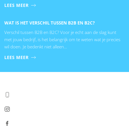
LEES MEER
WAT IS HET VERSCHIL TUSSEN B2B EN B2C?
Verschil tussen B2B en B2C? Voor je echt aan de slag kunt
met jouw bedrijf, is het belangrijk om te weten wat je precies
wil doen. Je bedenkt niet alleen…
LEES MEER