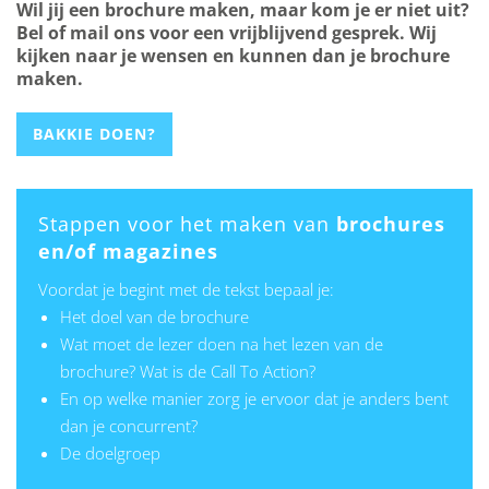
Wil jij een brochure maken, maar kom je er niet uit?
Bel of mail ons voor een vrijblijvend gesprek. Wij
kijken naar je wensen en kunnen dan je brochure
maken.
BAKKIE DOEN?
Stappen voor het maken van
brochures
en/of magazines
Voordat je begint met de tekst bepaal je:
Het doel van de brochure
Wat moet de lezer doen na het lezen van de
brochure? Wat is de Call To Action?
En op welke manier zorg je ervoor dat je anders bent
dan je concurrent?
De doelgroep