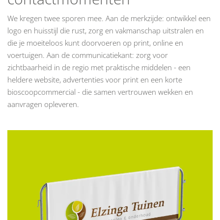
We kregen twee sporen mee. Aan de merkzijde: ontwikkel een
logo en huisstijl die rust, zorg en vakmanschap uitstralen en
die je moeiteloos kunt doorvoeren op print, online en
voertuigen. Aan de communicatiekant: zorg voor
zichtbaarheid in de regio met praktische middelen - een
heldere website, advertenties voor print en een korte
bioscoopcommercial - die samen vertrouwen wekken en
aanvragen opleveren.