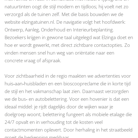
natuurtinten oogt de stijl modern en tijdloos; hij voelt net zo
verzorgd als de tuinen zelf. Met die basis bouwden we de
website
elzingatuinen.nl
. De navigatie volgt het hoofdwerk:
Ontwerp, Aanleg, Onderhoud en Interieurbeplanting.
Bezoekers krijgen in gewone taal uitgelegd wat Elzinga doet en
hoe er wordt gewerkt, met direct zichtbare contactopties. Zo
vinden mensen snel hun weg van oriëntatie naar een
concrete vraag of afspraak.
Voor zichtbaarheid in de regio maakten we advertenties voor
huis‑aan‑huisbladen en een bioscoopreclame die in korte tijd
de stijl en het vakmanschap laat zien. Daarnaast verzorgden
we de bus‑ en autobelettering. Voor een hovenier is dat een
ideaal middel: je rijdt dagelijks door de wijken waar je
doelgroep woont; belettering fungeert als mobiele etalage die
24/7 opvalt en in verhouding tot de kosten veel
contactmomenten oplevert. Door herhaling in het straatbeeld
groeit de herkenning merkbaar.