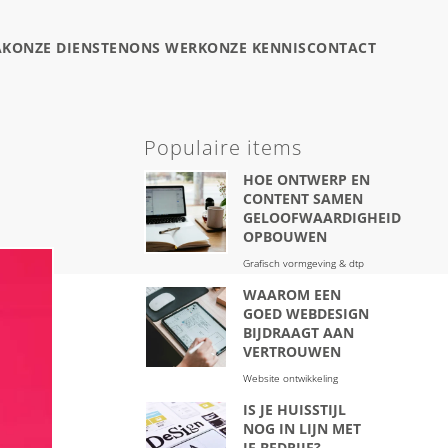
AK
ONZE DIENSTEN
ONS WERK
ONZE KENNIS
CONTACT
Populaire items
HOE ONTWERP EN
CONTENT SAMEN
GELOOFWAARDIGHEID
OPBOUWEN
Grafisch vormgeving & dtp
WAAROM EEN
GOED WEBDESIGN
BIJDRAAGT AAN
VERTROUWEN
Website ontwikkeling
IS JE HUISSTIJL
NOG IN LIJN MET
JE BEDRIJF?