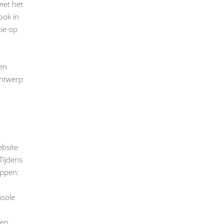
met het
ook in
ie op
en
ontwerp
bsite
Tijdens
appen:
nsole
 en