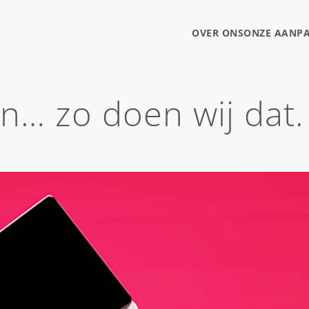
OVER ONS
ONZE AANP
… zo doen wij dat.