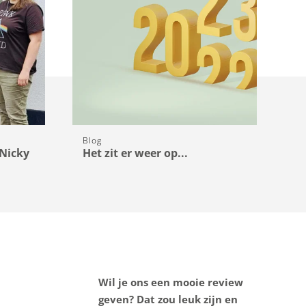
Blog
Bl
Nicky
Het zit er weer op...
11
v
Wil je ons een mooie review
geven? Dat zou leuk zijn en