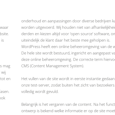
onderhoud en aanpassingen door diverse bedrijven k
 waar
worden uitgevoerd. Wij houden niet van afhankelijkhe
bsite.
derden en kiezen altijd voor ‘open source’ software, 
 is
uiteindelijk de klant daar het beste mee geholpen is.
WordPress heeft een online beheeromgeving van de w
De hele site wordt bestuurd, ingericht en aangepast v
deze online beheeromgeving. De correcte term hiervoo
is mag
CMS (Content Management System).
 wij
 tot en
Het vullen van de site wordt in eerste instantie gedaa
onze test-server, zodat buiten het zicht van bezoekers 
fasen.
volledig wordt gevuld.
 ook
Belangrijk is het vergaren van de content. Na het funct
ontwerp is bekend welke informatie er op de site moe