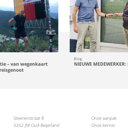
Blog
tie – van wegenkaart
NIEUWE MEDEWERKER: 
-reisgenoot
Steenenstraat 8
Onze aanpak
3262 JM Oud-Beijerland
Onze kennis