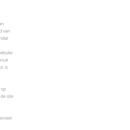
an
id van
omdat
ebsite.
anuit
r is
n op
de site
ioneel
t