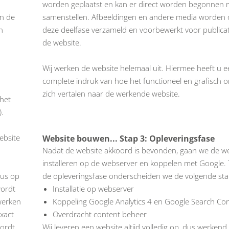
worden geplaatst en kan er direct worden begonnen 
an de
samenstellen. Afbeeldingen en andere media worden 
n
deze deelfase verzameld en voorbewerkt voor publicat
de website.
Wij werken de website helemaal uit. Hiermee heeft u e
complete indruk van hoe het functioneel en grafisch 
zich vertalen naar de werkende website.
 het
).
ebsite
Website bouwen... Stap 3: Opleveringsfase
Nadat de website akkoord is bevonden, gaan we de we
installeren op de webserver en koppelen met Google. 
dus op
de opleveringsfase onderscheiden we de volgende st
wordt
Installatie op webserver
werken
Koppeling Google Analytics 4 en Google Search Co
xact
Overdracht content beheer
ordt
Wij leveren een website altijd volledig op, dus werkend