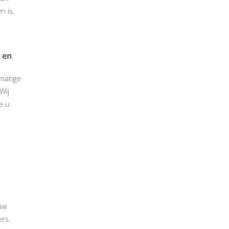
n is.
 en
matige
Wij
e u
uw
ers.