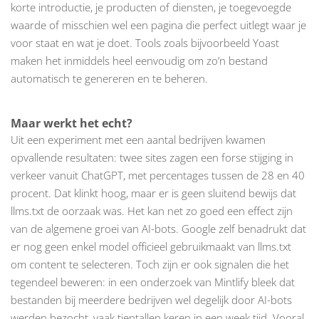
korte introductie, je producten of diensten, je toegevoegde
waarde of misschien wel een pagina die perfect uitlegt waar je
voor staat en wat je doet. Tools zoals bijvoorbeeld Yoast
maken het inmiddels heel eenvoudig om zo’n bestand
automatisch te genereren en te beheren.
Maar werkt het echt?
Uit een experiment met een aantal bedrijven kwamen
opvallende resultaten: twee sites zagen een forse stijging in
verkeer vanuit ChatGPT, met percentages tussen de 28 en 40
procent. Dat klinkt hoog, maar er is geen sluitend bewijs dat
llms.txt de oorzaak was. Het kan net zo goed een effect zijn
van de algemene groei van AI-bots. Google zelf benadrukt dat
er nog geen enkel model officieel gebruikmaakt van llms.txt
om content te selecteren. Toch zijn er ook signalen die het
tegendeel beweren: in een onderzoek van Mintlify bleek dat
bestanden bij meerdere bedrijven wel degelijk door AI-bots
werden bezocht, vaak tientallen keren in een week tijd. Vooral