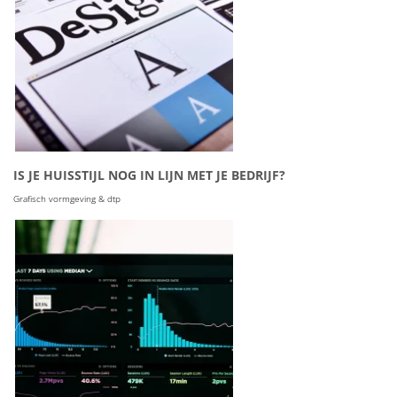
IS JE HUISSTIJL NOG IN LIJN MET JE BEDRIJF?
Grafisch vormgeving & dtp