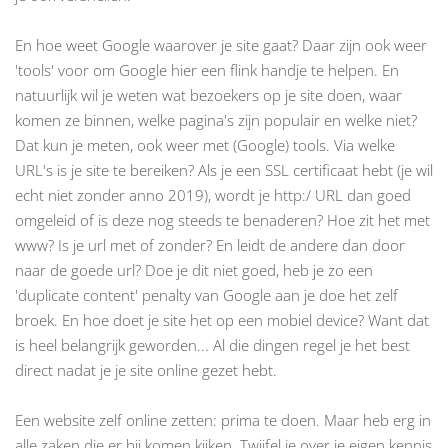
En hoe weet Google waarover je site gaat? Daar zijn ook weer
'tools' voor om Google hier een flink handje te helpen. En
natuurlijk wil je weten wat bezoekers op je site doen, waar
komen ze binnen, welke pagina's zijn populair en welke niet?
Dat kun je meten, ook weer met (Google) tools. Via welke
URL's is je site te bereiken? Als je een SSL certificaat hebt (je wil
echt niet zonder anno 2019), wordt je http:/ URL dan goed
omgeleid of is deze nog steeds te benaderen? Hoe zit het met
www? Is je url met of zonder? En leidt de andere dan door
naar de goede url? Doe je dit niet goed, heb je zo een
'duplicate content' penalty van Google aan je doe het zelf
broek. En hoe doet je site het op een mobiel device? Want dat
is heel belangrijk geworden... Al die dingen regel je het best
direct nadat je je site online gezet hebt.
Een website zelf online zetten: prima te doen. Maar heb erg in
alle zaken die er bij komen kijken. Twijfel je over je eigen kennis