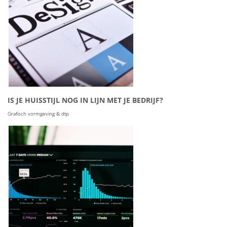
IS JE HUISSTIJL NOG IN LIJN MET JE BEDRIJF?
Grafisch vormgeving & dtp