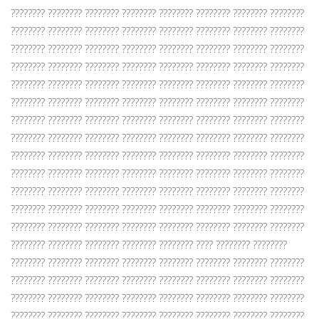
???????? ???????? ???????? ???????? ???????? ???????? ???????? ????????
???????? ???????? ???????? ???????? ???????? ???????? ???????? ????????
???????? ???????? ???????? ???????? ???????? ???????? ???????? ????????
???????? ???????? ???????? ???????? ???????? ???????? ???????? ????????
???????? ???????? ???????? ???????? ???????? ???????? ???????? ????????
???????? ???????? ???????? ???????? ???????? ???????? ???????? ????????
???????? ???????? ???????? ???????? ???????? ???????? ???????? ????????
???????? ???????? ???????? ???????? ???????? ???????? ???????? ????????
???????? ???????? ???????? ???????? ???????? ???????? ???????? ????????
???????? ???????? ???????? ???????? ???????? ???????? ???????? ????????
???????? ???????? ???????? ???????? ???????? ???????? ???????? ????????
???????? ???????? ???????? ???????? ???????? ???????? ???????? ????????
???????? ???????? ???????? ???????? ???????? ???????? ???????? ????????
???????? ???????? ???????? ???????? ???????? ???? ???????? ????????
???????? ???????? ???????? ???????? ???????? ???????? ???????? ????????
???????? ???????? ???????? ???????? ???????? ???????? ???????? ????????
???????? ???????? ???????? ???????? ???????? ???????? ???????? ????????
???????? ???????? ???????? ???????? ???????? ???????? ???????? ????????