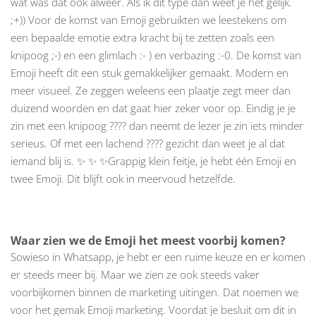
wat was dat ook alweer. Als ik dit type dan weet je het gelijk.
;+)) Voor de komst van Emoji gebruikten we leestekens om
een bepaalde emotie extra kracht bij te zetten zoals een
knipoog ;-) en een glimlach :- ) en verbazing :-0. De komst van
Emoji heeft dit een stuk gemakkelijker gemaakt. Modern en
meer visueel. Ze zeggen weleens een plaatje zegt meer dan
duizend woorden en dat gaat hier zeker voor op. Eindig je je
zin met een knipoog ???? dan neemt de lezer je zin iets minder
serieus. Of met een lachend ???? gezicht dan weet je al dat
iemand blij is. ✨ ✨ ✨Grappig klein feitje, je hebt één Emoji en
twee Emoji. Dit blijft ook in meervoud hetzelfde.
Waar zien we de Emoji het meest voorbij komen?
Sowieso in Whatsapp, je hebt er een ruime keuze en er komen
er steeds meer bij. Maar we zien ze ook steeds vaker
voorbijkomen binnen de marketing uitingen. Dat noemen we
voor het gemak Emoji marketing. Voordat je besluit om dit in