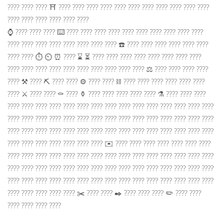
???? ???? ???? ⛩ ???? ???? ???? ???? ???? ???? ???? ???? ???? ???? ????
???? ???? ???? ???? ???? ????
⌚️ ???? ???? ???? ⌨️ ???? ???? ???? ???? ???? ???? ???? ???? ???? ????
???? ???? ???? ???? ???? ???? ???? ???? ☎️ ???? ???? ???? ???? ???? ????
???? ???? ⏱ ⏲ ⏰ ???? ⌛️ ⏳ ???? ???? ???? ???? ???? ???? ???? ????
???? ???? ???? ???? ???? ???? ???? ???? ???? ???? ⚖️ ???? ???? ???? ????
???? ⚒ ???? ⛏ ???? ???? ⚙️ ???? ???? ⛓ ???? ???? ???? ???? ???? ????
???? ⚔️ ???? ???? ⚰️ ???? ⚱️ ???? ???? ???? ???? ???? ⚗️ ???? ???? ????
???? ???? ???? ???? ???? ???? ???? ???? ???? ???? ???? ???? ???? ???? ????
???? ???? ???? ???? ???? ???? ???? ???? ???? ???? ???? ???? ???? ???? ????
???? ???? ???? ???? ???? ???? ???? ???? ???? ???? ???? ???? ???? ???? ????
???? ???? ???? ???? ???? ???? ???? ✉️ ???? ???? ???? ???? ???? ???? ????
???? ???? ???? ???? ???? ???? ???? ???? ???? ???? ???? ???? ???? ???? ????
???? ???? ???? ???? ???? ???? ???? ???? ???? ???? ???? ???? ???? ???? ????
???? ???? ???? ???? ???? ???? ???? ???? ???? ???? ???? ???? ???? ???? ????
???? ???? ???? ???? ???? ✂️ ???? ???? ✒️ ???? ???? ???? ✏️ ???? ????
???? ???? ???? ????