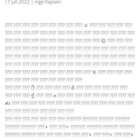
17 juli 2022 | Inge Kaptein
???? ???? ???? ???? ???? ???? ???? ???? ???? ☺️ ???? ???? ???? ???? ????
???? ???? ???? ???? ???? ???? ???? ???? ???? ???? ???? ???? ???? ???? ????
???? ???? ???? ???? ???? ???? ???? ???? ???? ???? ???? ☹️ ???? ???? ????
???? ???? ???? ???? ???? ???? ???? ???? ???? ???? ???? ???? ???? ???? ????
???? ???? ???? ???? ???? ???? ???? ???? ???? ???? ???? ???? ???? ???? ????
???? ???? ???? ???? ???? ???? ???? ???? ???? ???? ???? ???? ???? ???? ????
???? ???? ???? ???? ???? ???? ???? ???? ???? ???? ☠️ ???? ???? ???? ????
???? ???? ???? ???? ???? ???? ???? ???? ????
???? ???? ???? ✋ ???? ???? ???? ???? ✌️ ???? ???? ???? ???? ???? ????
???? ???? ???? ☝️ ???? ???? ✊ ???? ???? ???? ???? ???? ???? ???? ???? ????
✍️ ???? ???? ???? ???? ???? ???? ???? ???? ???? ???? ???? ???? ???? ????
???? ???? ???? ???? ???? ???? ???? ????
???? ???? ???? ???? ???? ???? ???? ????‍???? ????‍???? ????‍???? ????‍????
????‍???? ????‍???? ????‍♀️ ???? ????‍♂️ ????‍???? ????‍???? ????‍???? ????‍????
????‍???? ????‍???? ???? ???? ???? ???? ???? ????‍♀️ ???? ????‍♂️ ???? ????‍♀️