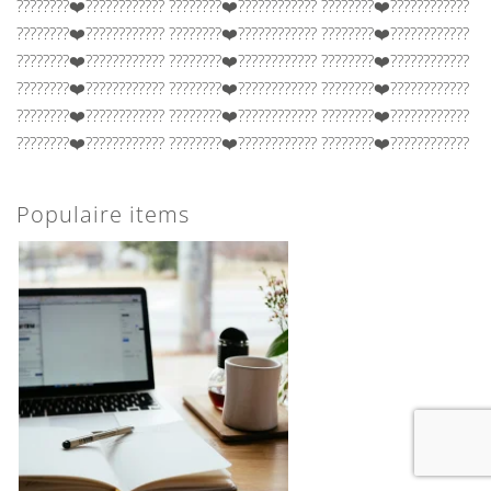
????????‍❤️‍????‍???????? ????????‍❤️‍????‍???????? ????????‍❤️‍????‍????????
????????‍❤️‍????‍???????? ????????‍❤️‍????‍???????? ????????‍❤️‍????‍????????
????????‍❤️‍????‍???????? ????????‍❤️‍????‍???????? ????????‍❤️‍????‍????????
????????‍❤️‍????‍???????? ????????‍❤️‍????‍???????? ????????‍❤️‍????‍????????
????????‍❤️‍????‍???????? ????????‍❤️‍????‍???????? ????????‍❤️‍????‍????????
????????‍❤️‍????‍???????? ????????‍❤️‍????‍???????? ????????‍❤️‍????‍????????
Populaire items