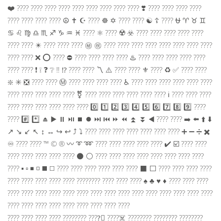
❤️ ???? ???? ???? ???? ???? ???? ???? ???? ???? ❣️ ???? ???? ???? ????
???? ???? ???? ???? ☮️ ✝️ ☪️ ???? ☸️ ✡️ ???? ???? ☯️ ☦️ ???? ⛎ ♈️ ♉️ ♊️
♋️ ♌️ ♍️ ♎️ ♏️ ♐️ ♑️ ♒️ ♓️ ???? ⚛️ ???? ☢️ ☣️ ???? ???? ???? ????️ ????
???? ????️ ✴️ ???? ???? ???? ㊙️ ㊗️ ???? ???? ???? ???? ????️ ????️ ???? ????
????️ ???? ❌ ⭕️ ???? ⛔️ ???? ???? ???? ???? ♨️ ???? ???? ???? ???? ????
???? ???? ❗️ ❕ ❓ ❔ ‼️ ⁉️ ???? ???? 〽️ ⚠️ ???? ???? ⚜️ ???? ♻️ ✅ ????️ ????
❇️ ✳️ ❎ ???? ???? Ⓜ️ ???? ???? ???? ???? ♿️ ????️ ???? ???? ????️ ???? ????
???? ???? ???? ???? ???? ⚧ ???? ???? ???? ???? ???? ???? ℹ️ ???? ???? ????
???? ???? ???? ???? ???? ???? 0️⃣ 1️⃣ 2️⃣ 3️⃣ 4️⃣ 5️⃣ 6️⃣ 7️⃣ 8️⃣ 9️⃣ ????
???? #️⃣ *️⃣ ⏏️ ▶️ ⏸ ⏯ ⏹ ⏺ ⏭ ⏮ ⏩ ⏪ ⏫ ⏬ ◀️ ???? ???? ➡️ ⬅️ ⬆️ ⬇️
↗️ ↘️ ↙️ ↖️ ↕️ ↔️ ↪️ ↩️ ⤴️ ⤵️ ???? ???? ???? ???? ???? ???? ???? ➕ ➖ ➗ ✖️
♾ ???? ???? ™️ ©️ ®️ 〰️ ➰ ➿ ???? ???? ???? ???? ???? ✔️ ☑️ ???? ????
???? ???? ???? ???? ???? ⚫️ ⚪️ ???? ???? ???? ???? ???? ???? ???? ????
???? ▪️ ▫️ ◾️ ◽️ ◼️ ◻️ ???? ???? ???? ???? ???? ???? ⬛️ ⬜️ ???? ???? ???? ????
???? ???? ???? ???? ???? ????‍???? ???? ???? ???? ♠️ ♣️ ♥️ ♦️ ???? ???? ????️
???? ???? ???? ???? ???? ???? ???? ???? ???? ???? ???? ???? ???? ???? ????
???? ???? ???? ???? ???? ???? ???? ???? ????
????️ ???? ???? ???? ????️‍???? ????️‍⚧️ ????‍☠️ ???????? ???????? ????????