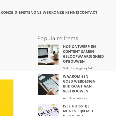
AK
ONZE DIENSTEN
ONS WERK
ONZE KENNIS
CONTACT
Populaire items
HOE ONTWERP EN
CONTENT SAMEN
GELOOFWAARDIGHEID
OPBOUWEN
Grafisch vormgeving & dtp
WAAROM EEN
GOED WEBDESIGN
BIJDRAAGT AAN
VERTROUWEN
Website ontwikkeling
IS JE HUISSTIJL
NOG IN LIJN MET
JE BEDRIJF?