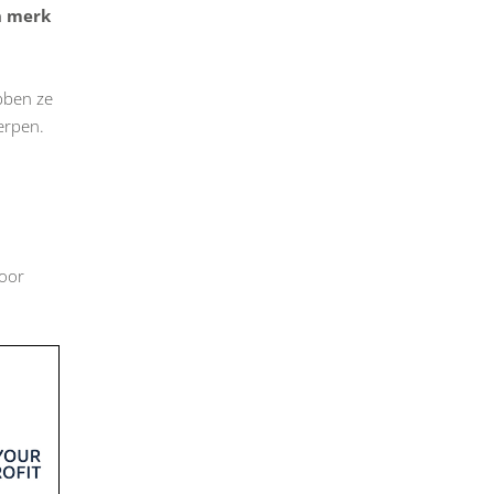
en merk
ebben ze
erpen.
voor