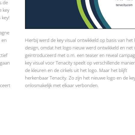
s de
e key
 key!
pagne
Hierbij werd de key visual ontwikkeld op basis van het 
n en
design, omdat het logo nieuw werd ontwikkeld en net
geïntroduceerd met o.m. een teaser en reveal campa
tief
key visual voor Tenacity speelt op verschillende manie
 gaan
de kleuren en de cirkels uit het logo. Maar het blijft
herkenbaar Tenacity. Zo zijn het nieuwe logo en de key
onlosmakelijk met elkaar verbonden.
ceert