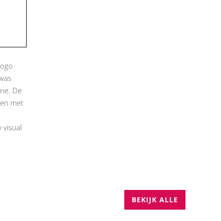
logo
 was
gne. De
ren met
 visual
BEKIJK ALLE