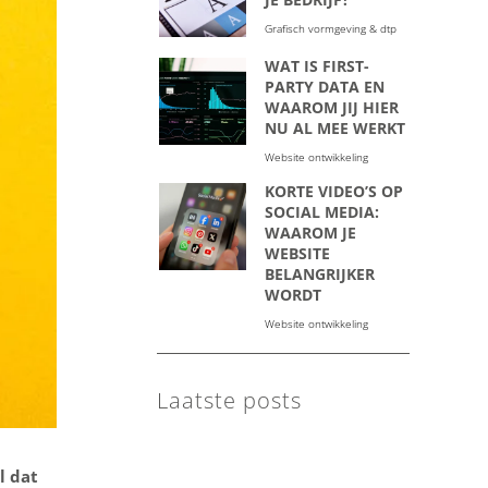
Grafisch vormgeving & dtp
WAT IS FIRST-
PARTY DATA EN
WAAROM JIJ HIER
NU AL MEE WERKT
Website ontwikkeling
KORTE VIDEO’S OP
SOCIAL MEDIA:
WAAROM JE
WEBSITE
BELANGRIJKER
WORDT
Website ontwikkeling
Laatste posts
l dat