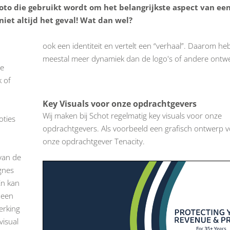
 foto die gebruikt wordt om het belangrijkste aspect van e
niet altijd het geval! Wat dan wel?
ook een identiteit en vertelt een “verhaal”. Daarom h
meestal meer dynamiek dan de logo's of andere ontw
le
 of
Key Visuals voor onze opdrachtgevers
Wij maken bij Schot regelmatig key visuals voor onze
oties
opdrachtgevers. Als voorbeeld een grafisch ontwerp 
onze opdrachtgever Tenacity.
 van de
gnes
En kan
, een
erking
visual