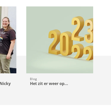
Blog
Bl
Nicky
Het zit er weer op...
11
v