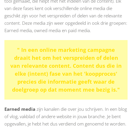
tool gemaakt, die helpt met het indelen van de content). Elk
van deze fases kent ook verschillende online media die
geschikt zijn voor het verspreiden of delen van de relevante
content. Deze media zijn weer opgedeeld in ook drie groepen:
Earned media, owned media en paid media.
"
In een online marketing campagne
draait het om het verspreiden of delen
van relevante content. Content dus die in
elke (intent) fase van het 'koopproces'
precies die informatie geeft waar de
doelgroep op dat moment mee bezig is.
"
Earned media
zijn kanalen die over jou schrijven. In een blog
of vlog, vakblad of andere website in jouw branche. Je bent
opgevallen, je hebt het dus verdiend om genoemd te worden.