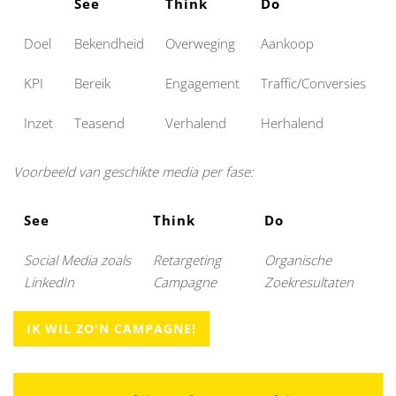
See
Think
Do
C
Doel
Bekendheid
Overweging
Aankoop
L
KPI
Bereik
Engagement
Traffic/Conversies
Inzet
Teasend
Verhalend
Herhalend
Voorbeeld van geschikte media per fase:
See
Think
Do
Social Media zoals
Retargeting
Organische
LinkedIn
Campagne
Zoekresultaten
IK WIL ZO'N CAMPAGNE!