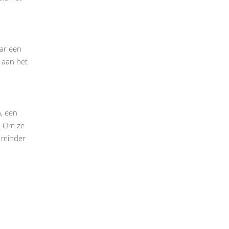
aar een
 aan het
, een
. Om ze
n minder