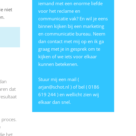
iemand met een enorme liefde
ie niet
voor het reclame en
en.
communicatie vak? En wil je eens
binnen kijken bij een marketing
en communicatie bureau. Neem
dan contact met mij op en ik ga
graag met je in gesprek om te
kijken of we iets voor elkaar
kunnen betekenen.
Stuur mij een mail (
 dan
arjan@schot.nl
) of bel ( 0186
aren dat
619 244 ) en wellicht zien wij
resultaat
elkaar dan snel.
d proces.
e
die het