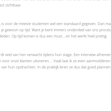
ect zichtbaar.
en, is voor de meeste studenten wel een standaard gegeven. Dan m
in je gewoon op tijd. Want je bent immers onderdeel van ons proces
den. Op tijd komen is dus een must….en het werkt heel prettig.
rdt veel van hen verwacht tijdens hun stage. Een interview afnemen
 voor onze klanten uitvoeren…. Vaak laat ik ze even aanmodderen
 van hun opdrachten. In de praktijk leren ze dus dat goed planne