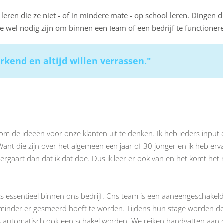
n leren die ze niet - of in mindere mate - op school leren. Dingen d
e wel nodig zijn om binnen een team of een bedrijf te functioner
kend en altijd willen verrassen."
 om de ideeën voor onze klanten uit te denken. Ik heb ieders input
Want die zijn over het algemeen een jaar of 30 jonger en ik heb erv
rgaart dan dat ik dat doe. Dus ik leer er ook van en het komt het 
n is essentieel binnen ons bedrijf. Ons team is een aaneengeschakel
e minder er gesmeerd hoeft te worden. Tijdens hun stage worden d
us automatisch ook een schakel worden. We reiken handvatten aan 