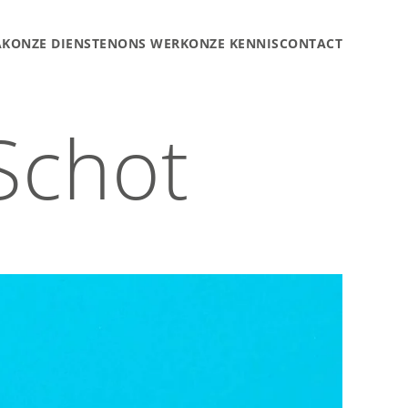
AK
ONZE DIENSTEN
ONS WERK
ONZE KENNIS
CONTACT
 Schot