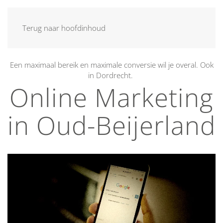
MENU
Terug naar hoofdinhoud
Een maximaal bereik en maximale conversie wil je overal. Ook
in Dordrecht.
Online Marketing
in Oud-Beijerland