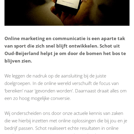
Online marketing en communicatie is een aparte tak
van sport die zich snel blijft ontwikkelen. Schot uit
Oud-Beijerland helpt je om door de bomen het bos te
blijven zien.
We leggen de nadruk op de aansluiting bij de juiste
doelgroepen. In de online wereld verschuift de focus van
‘bereiken’ naar ‘gevonden worden’. Daarnaast draait alles om
een zo hoog mogelijke conversie.
Wij onderscheiden ons door onze actuele kennis van zaken
die we hierbij inzetten met online oplossingen die bij jou en je
bedrijf passen. Schot realiseert echte resultaten in online