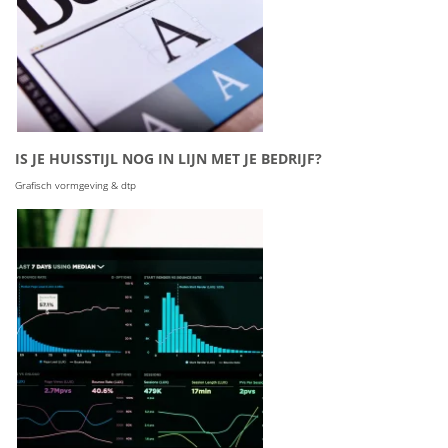
IS JE HUISSTIJL NOG IN LIJN MET JE BEDRIJF?
Grafisch vormgeving & dtp